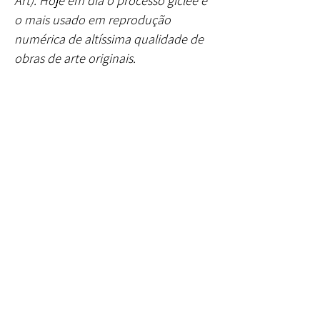
Art). Hoje em dia o processo giclée é
o mais usado em reprodução
numérica de altíssima qualidade de
obras de arte originais.
Inscreve-te e mantém-te
conectad@
Subscreve a Newsletter!