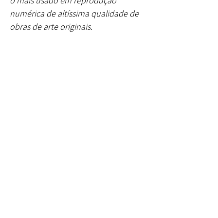
o mais usado em reprodução
numérica de altíssima qualidade de
obras de arte originais.
Inscreve-te e mantém-te
conectad@
Subscreve a Newsletter!