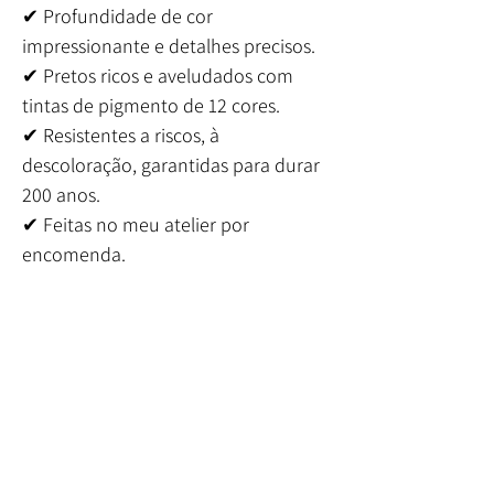
✔ Profundidade de cor
impressionante e detalhes precisos.
✔ Pretos ricos e aveludados com
tintas de pigmento de 12 cores.
✔ Resistentes a riscos, à
descoloração, garantidas para durar
200 anos.
✔ Feitas no meu atelier por
encomenda.
Embalamento
Cuidadosamente embalado por mim e pela
Envio
minha equipa dedicada, esta obra de arte é
enviada diretamente do meu atelier para as
Enviado dentro de um período de até 4 dias
tuas mãos. A impressão é envolvida em papel
úteis.
protetor e cuidadosamente enrolada num