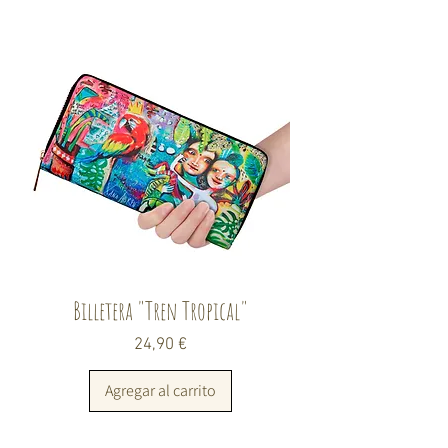
Billetera "Tren Tropical"
Precio
24,90 €
Agregar al carrito