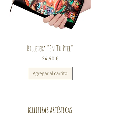
Billetera "En Tu Piel"
Precio
24,90 €
Agregar al carrito
BILLETERAS ARTÍSTICAS