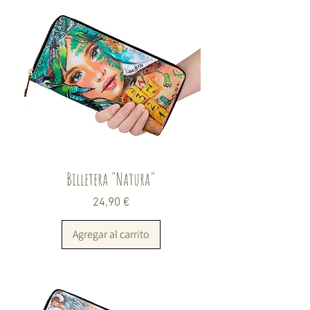
Billetera "Natura"
Precio
24,90 €
Agregar al carrito