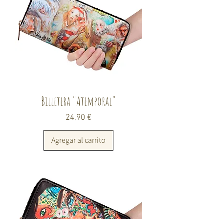
Billetera "Atemporal"
Precio
24,90 €
Agregar al carrito