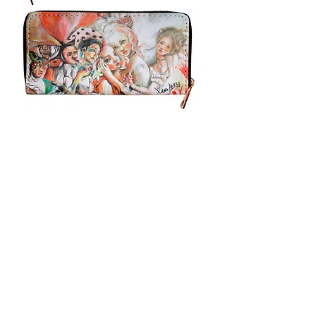
BILLETERA "EN TU PIEL"
La billetera "En Tu Piel" fue diseñada
para celebrar la diversidad de la fuerza
femenina, con un toque de arte
inspirador y mágico. Lleva consigo la
esencia de mujeres extraordinarias que