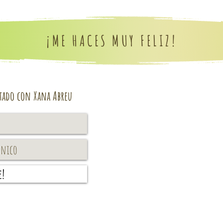
¡ME HACES MUY FELIZ!
tado con Xana Abreu
e!