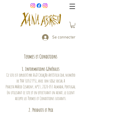
Se connecter
Termes et Conditions
1. Informations Générales
Ce site est exploité par X&D Criação Artística Lda, numéro
de TVA
510523951
, avec son siège social à
Praceta Mário Cesariny, nº13,
2820-053
Almada, Portugal.
En utilisant ce site et en effectuant un achat, le client
accepte les Termes et Conditions suivants.
2. Produits et Prix